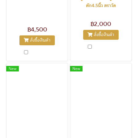
ตัก4.5นิ้ว ตราวัด
1205
1204
พระนอน ประจำวันอังคาร สมัย
รัชกาล ดินไทย ขนาดฐาน10นิ้ว
฿2,000
฿4,500
สั่งซื้อสินค้า
สั่งซื้อสินค้า
เปรียบเทียบ
เปรียบเทียบ
New
New