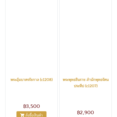
พระอุ้มบาตรรัชกาล (c1208)
พระพุทธชินราช สำนักพุทธรัตน
ประทีป (c1207)
1208
1207
พระอุ้มบาตรรัชกาล ดินไทย
สูง9.5นิ้ว ขนาดเล็ก งามๆ
พระพุทธชินราช สำนักพุทธรัตน
(c1208)
ประทีป หน้าตัก4นื้ว ดินไทย ยุค
฿3,500
ปี2500(c1207)
฿2,900
สั่งซื้อสินค้า