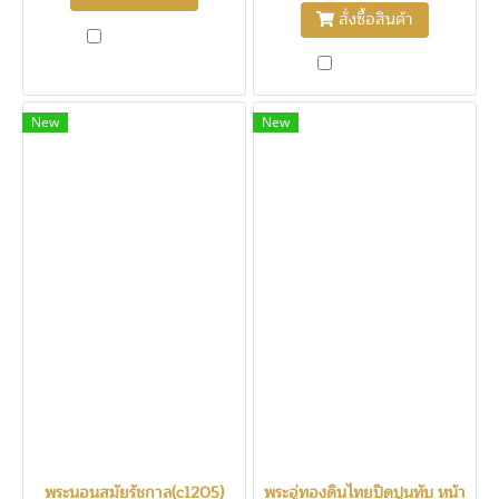
สั่งซื้อสินค้า
เปรียบเทียบ
เปรียบเทียบ
New
New
พระนอนสมัยรัชกาล(c1205)
พระอู่ทองดินไทยปิดปูนทับ หน้า