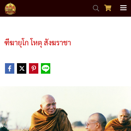
หน้าแรก
บทความทั้งหมด
ข่าวสาร ประชาสัมพันธ์ จากทางเวป
ฑีฆายุโก โหตุ สังฆราชา
ฑีฆายุโก โหตุ สังฆราชา