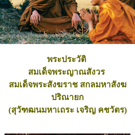
พระประวัติ
สมเด็จพระญาณสังวร
สมเด็จพระสังฆราช สกลมหาสังฆ
ปริณายก
(สุวัฑฒนมหาเถระ เจริญ คชวัตร)