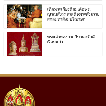
เทิดพระเกียรติสมเด็จพระ
ญาณสังวร สมเด็จพระสังฆราช
สกลมหาสังฆปริณายก
พระเจ้าทองสามสีนาคสวัสดิ์
เรือนแก้ว