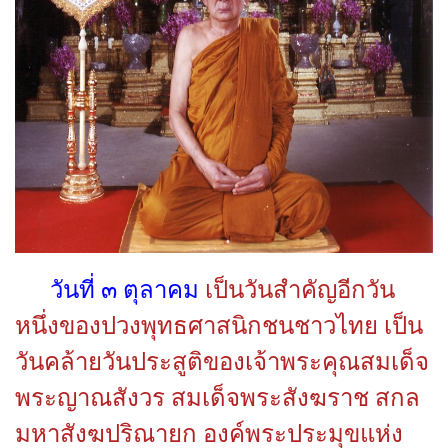
วันที่ ๓ ตุลาคม
เป็นวันสำคัญอีกวัน
หนึ่งของปวงพุทธศาสนิกชนชาวไทย เป็น
วันคล้ายวันประสูติของเจ้าพระคุณสมเด็จ
พระญาณสังวร สมเด็จพระสังฆราช สกล
มหาสังฆปริณายก องค์พระประมุขแห่ง