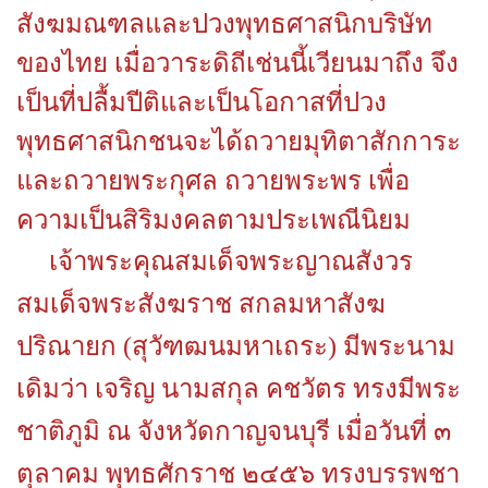
สังฆมณฑลและปวงพุทธศาสนิกบริษัท
ของไทย เมื่อวาระดิถีเช่นนี้เวียนมาถึง จึง
เป็นที่ปลื้มปีติและเป็นโอกาสที่ปวง
พุทธศาสนิกชนจะได้ถวายมุทิตาสักการะ
และถวายพระกุศล ถวายพระพร เพื่อ
ความเป็นสิริมงคลตามประเพณีนิยม
เจ้าพระคุณสมเด็จพระญาณสังวร
สมเด็จพระสังฆราช สกลมหาสังฆ
ปริณายก (สุวัฑฒนมหาเถระ) มีพระนาม
เดิมว่า เจริญ นามสกุล คชวัตร ทรงมีพระ
ชาติภูมิ ณ จังหวัดกาญจนบุรี เมื่อวันที่ ๓
ตุลาคม พุทธศักราช ๒๔๕๖ ทรงบรรพชา