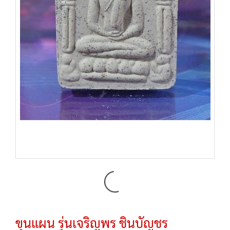
ขุนแผน รุ่นเจริญพร ชินบัญชร