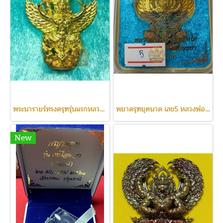
พระนารายร์ทรงครุฑรุ่นแรกหลวงพ่อสินวัดละหารใหญ่(c3103)
พยาครุฑยุดนาค เลข5 หลวงพ่อชมวัดโปรดสัตว์ จ.อยุธยา ปี61
New