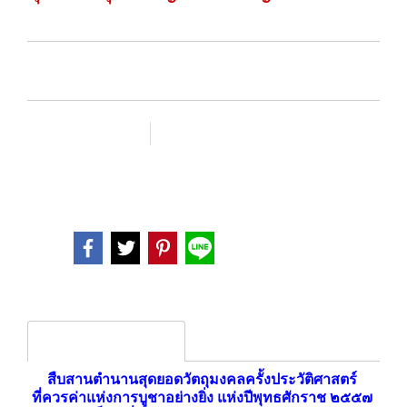
SKU :
เพิ่มรายการโปรด
เปรียบเทียบ
หมวดหมู่ :
วัตถุมงคลเครื่องราง
Share
Product description
สืบสานตำนานสุดยอดวัตถุมงคลครั้งประวัติศาสตร์
ที่ควรค่าแห่งการบูชาอย่างยิ่ง แห่งปีพุทธศักราช ๒๕๕๗