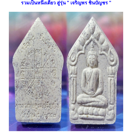
รวมเป็นหนึ่งเดียว สู่รุ่น " เจริญพร ชินบัญชร "