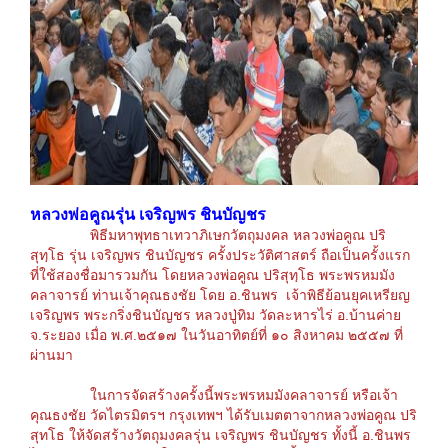
หลวงพ่อคูณรุ่น เจริญพร ชินบัญชร
พิธีมหาพุทธาเทวาภิเษกวัตถุมงคล หลวงพ่อคูณ ปริ
สุทฺโธ รุ่น เจริญพร ชินบัญชร ครั้งประวัติศาสตร์ ถือเป็นครั้งแรก
ที่ใช้สองชื่อมารวมกัน โดยหลวงพ่อคูณ ปริสุทฺโธ พระพรหมมัง
คลาจารย์ ท่านเจ้าคุณธงชัย โดย อ.ชินพร เจ้าพิธีย้อนยุคเหรียญ
เจริญพร พระกริ่งชินบัญชร หลวงปู่ทิม วัดละหารไร่ อ.บ้านค่าย
จ.ระยอง เมื่อ พ.ศ.๒๕๑๗ ในวันอาทิตย์ที่ ๑๐ สิงหาคม ๒๕๕๗ ที่
ผ่านมา
ในการจัดสร้างครั้งนี้พระพรหมมังคลาจารย์ หรือเจ้า
คุณธงชัย วัดไตรมิตรฯ กรุงเทพฯ ได้รับเมตตาจากหลวงพ่อคูณ ปริ
สุทโธ ให้จัดสร้างวัตถุมงคลรุ่น เจริญพร ชินบัญชร ทั้งนี้ อ.ชินพร