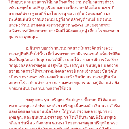
ได้มอบชนวนมวลสารให้มาสร้างสร้าง รวมทั้งมีมวลสารต่างๆ
เช่น ผงพุทโธ แม่ชีบุญเรือน ผงกระเบื้องจากปล้องไฉน ๑๕๕ ปี
จากองค์พระปฐมเจดีย์ ผงโลกธาตุ หลวงปู่ยิ้ม วัดหนองบัว ผง
ตะเคียนพันปี จากนครพนม ปฐวีธาตุหลวงปู่คำพันธ์ นครพนม
และผงว่านมหามงคล ผงหลวงปู่ทวด ๒๔๙๗ และผงจากพระ
เกจิอาจารย์อีกมากมาย บางพิมพ์ได้ฝังตะกรุดคู่ เดี่ยว โรยผงพลาย
กุมาร ผงพุทธคุณ
อ.ชินพร บอกว่า ชนวนมวลสารในการจัดสร้างพระ
หลวงปู่ทิมที่เก็บไว้นั้น เมื่อใครมาขอ หากพิจารณาแล้วเห็นว่ามีจิต
อันเป็นกุศลและวัตถุประสงค์ดีก็จะมอบให้ อย่างกรณีการจัดสร้าง
วัตถุมงคลหลวงพ่อคูณ ปริสุทฺโธ รุ่น เจริญพร ชินบัญชร นอกจาก
ถวายมวลสารให้พระพรหมมังคลาจารย์ ท่านเจ้าคุณธงชัย วัดไต
รมิตรฯ กรุงเทพฯ เช่น ผงตะไบพระกริ่งชินบัญชร หลวงปู่ทิม วัด
ละหารไร่ อ.บ้านค่าย จ.ระยอง ผงพลายกุมาร หลวงปู่ทิม แล้ว ยัง
ช่วยมาเป็นประธานบวงสรวงให้ด้วย
วัตถุมงคล รุ่น เจริญพร ชินบัญชร ทั้งหมด มีโค้ด และ
หมายเลขทุกองค์ ประกอบด้วย เหรียญ เนื้อทองคำ เงิน นวะ สำริด
และเม็ดแตง หนุมานเนื้อโลหะ ใต้ฐานบรรจุผงพลายกุมาร ผง
พุทธคุณ และขุนแผนผงพรายกุมาร โดยได้ประกอบพิธีมหาพุทธ
าภิเษก วันที่ ๑๐ สิงหาคม ๒๕๕๗ โดยหลวงพ่อคูณ ปริสุทโธ พระ
พรหมมังคลาจารย์ เจ้าคุณธงชัย พร้อมพระเกจิอาจารย์ดังทั่ว