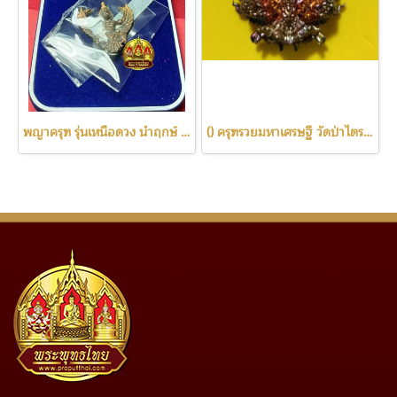
พญาครุฑ รุ่นเหนือดวง นำฤกษ์ วัดบางนา ปทุมธานี ป๊65
() ครุฑรวยมหาเศรษฐี วัดป่าไตรภูมิสัทธรรม จ.มหาสารคาม องค์แดงพราวรุ้ง ปี62