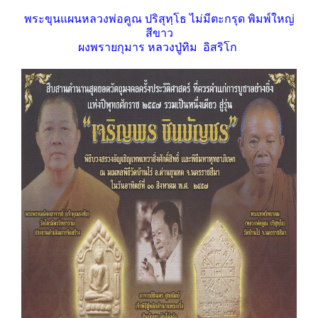
พระขุนแผนหลวงพ่อคูณ ปริสุทฺโธ ไม่มีตะกรุด พิมพ์ใหญ่
สีขาว
ผงพรายกุมาร หลวงปู่ทิม อิสริโก