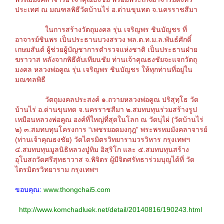
ประเทศ ณ มณฑลพิธีวัดบ้านไร่ อ.ด่านขุนทด จ.นครราชสีมา
ในการสร้างวัตถุมงคล รุ่น เจริญพร ชินบัญชร ที่
อาจารย์ชินพร เป็นประธานบวงสรวง พล.ต.ท.ม.ล.พันธ์ศักดิ์
เกษมสันต์ ผู้ช่วยผู้บัญชาการตำรวจแห่งชาติ เป็นประธานฝ่าย
ฆราวาส หลังจากพิธีดับเทียนชัย ท่านเจ้าคุณธงชัยจะแจกวัตถุ
มงคล หลวงพ่อคูณ รุ่น เจริญพร ชินบัญชร ให้ทุกท่านที่อยู่ใน
มณฑลพิธี
วัตถุมงคลประสงค์ ๑.ถวายหลวงพ่อคูณ ปริสุทฺโธ วัด
บ้านไร่ อ.ด่านขุนทด จ.นครราชสีมา ๒.สมทบทุนร่วมสร้างรูป
เหมือนหลวงพ่อคูณ องค์ที่ใหญ่ที่สุดในโลก ณ วัดบุไผ่ (วัดบ้านไร่
๒) ๓.สมทบทุนโครงการ “เพชรยอดมงกุฎ” พระพรหมมังคลาจารย์
(ท่านเจ้าคุณธงชัย) วัดไตรมิตรวิทยารามวรวิหาร กรุงเทพฯ
๔.สมทบทุนมูลนิธิหลวงปู่ทิม อิสฺริโก และ ๕.สมทบทุนสร้าง
อุโบสถวัดศรีสุทธาวาส จ.พิจิตร ผู้มีจิตศรัทธาร่วมบุญได้ที่ วัด
ไตรมิตรวิทยาราม กรุงเทพฯ
ขอบคุณ:
www.thongchai5.com
http://www.komchadluek.net/detail/20140816/190243.html