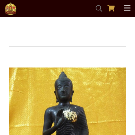
หน้าแรก
สินค้าทั้งหมด
พระบูชา
หลวงพ่อพระประทานพร9นิ้วดินไทยหายากสุดๆๆ วัดหนองเสม็ด
สันติธรรมาราม จ.ชลบุรี