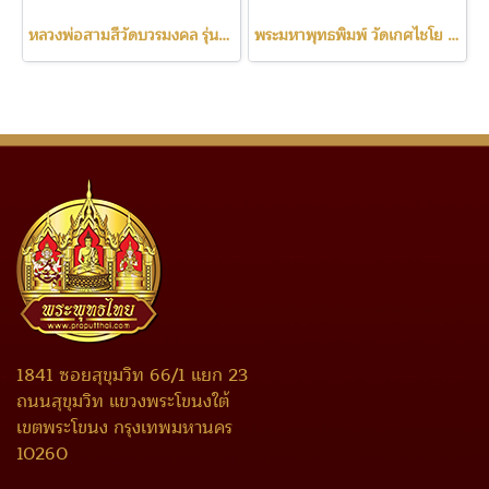
หลวงพ่อสามสีวัดบวรมงคล รุ่นแรก ปี2522
พระมหาพุทธพิมพ์ วัดเกศไชโย ปี2531
1841 ซอยสุขุมวิท 66/1 แยก 23
ถนนสุขุมวิท แขวงพระโขนงใต้
เขตพระโขนง กรุงเทพมหานคร
10260