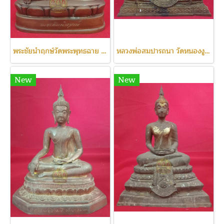
พระชัยนำฤกษ์วัดพระพุทธฉาย เลข111
หลวงพ่อสมปารถนา วัดหนองงูเหลือม
New
New