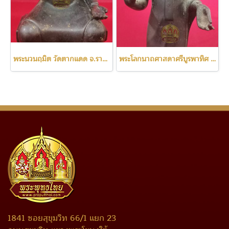
พระนวนฤมิต วัดตากแดด จ.ราชบุรี ปี2515
พระโลกนาถศาสดาศรีบูรพาทิศ เสด็จพระราชดำเนินปี2520
1841 ซอยสุขุมวิท 66/1 แยก 23