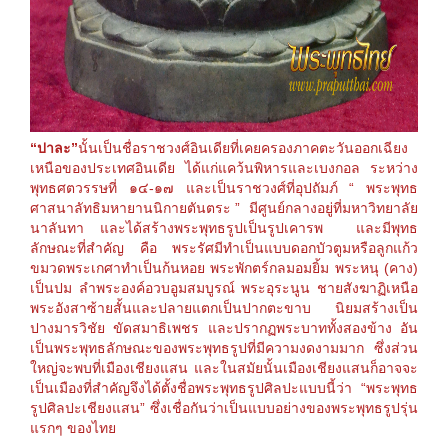
“ปาละ”
นั้นเป็นชื่อราชวงศ์อินเดียที่เ
คยครองภาคตะวันออกเฉียง
เหนื
อของประเทศอินเดีย ได้แก่แคว้นพิหารและเบงกอล ระหว่าง
พุทธศตวรรษที่ ๑๔-
๑๗
และเป็นราชวงศ์ที่อุปถัมภ์ “ พระพุทธ
ศาสนาลัทธิมหายานนิ
กายตันตระ ” มีศูนย์กลางอยู่ที่มหาวิทยา
ลัย
นาลันทา และได้สร้างพระพุทธรูปเป็นร
ูปเคารพ และมีพุทธ
ลักษณะที่
ส
ำคัญ คือ พระรัศมีทำเป็นแบบดอกบัวตูม
หรือลูกแก้ว
ขมวดพระเกศาทำเป็นก้นหอย พระพักตร์กลมอมยิ้ม พระหนุ (คาง)
เป็นปม ลำพระองค์อวบอูมสมบูรณ์ พระอุระนูน ชายสังฆาฏิเหนือ
พระอังสาซ้า
ยสั้นและปลายแตกเป็นปากตะขา
บ นิยมสร้างเป็น
ปางมารวิชัย ขัดสมาธิเพชร และปรากฏพระบาททั้งสองข้าง อัน
เป็นพระพุทธลักษณะของพระ
พุทธรูปที่มีความงดงามมาก ซึ่งส่วน
ใหญ่จะพบที่เมืองเช
ียงแสน และในสมัยนั้นเมืองเชียงแสน
ก็อาจจะ
เป็นเมืองที่สำคัญจึ
งได้ตั้งชื่อพระพุทธรูปศิลป
ะแบบนี้ว่า “พระพุทธ
รูปศิลปะเชียงแสน” ซึ่งเชื่อกันว่าเป็นแบบอย่า
งของพระพุทธรูปรุ่น
แรกๆ ของไทย