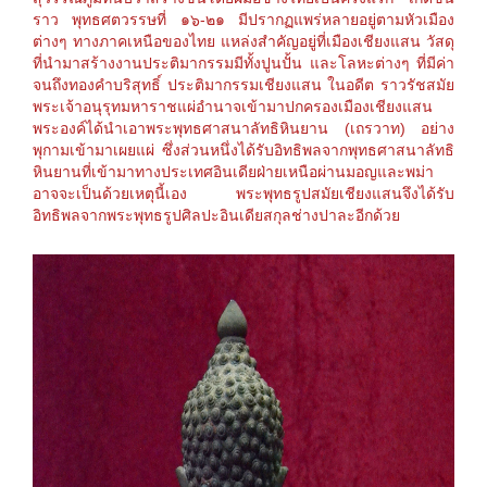
ราว พุทธศตวรรษที่ ๑๖-๒๑ มีปรากฏแพร่หลายอยู่ตามหัวเมือง
ต่างๆ ทางภาคเหนือของไทย แหล่งสำคัญอยู่ที่เมืองเชียงแสน วัสดุ
ที่นำมาสร้างงานประติมากรรมมีทั้งปูนปั้น และโลหะต่างๆ ที่มีค่า
จนถึงทองคำบริสุทธิ์ ประติมากรรมเชียงแสน
ในอดีต ราวรัชสมัย
พระเจ้าอนุรุทมหา
ราชแผ่อำนาจเข้ามาปกครองเมื
องเชียงแสน
พระองค์ได้นำเอาพระพุทธศาสน
าลัทธิหินยาน (เถรวาท) อย่าง
พุกามเข้ามาเผยแผ่ ซึ่งส่วนหนึ่งได้รับอิทธิพล
จากพุทธศาสนาลัทธิ
หินยานที่
เข้ามาทางประเทศอินเ
ดียฝ่ายเหนือผ่านมอญและพม่า
อาจจะเป็นด้วยเหตุนี้เอง พระพุทธรูปสมัยเชียงแสนจึงไ
ด้รับ
อิทธิพลจากพระพุทธรูปศ
ิลปะอินเดียสกุลช่างปาละอีก
ด้วย