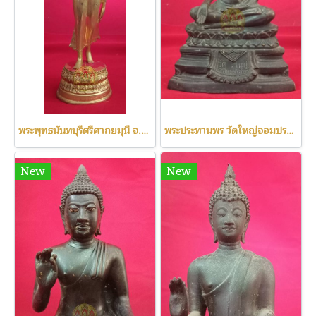
พระพุทธนันทบุรีศรีศากยมุนี จ.น่าน ปี2523
พระประทานพร วัดใหญ่จอมปราสาท ดินไทย ปี2513
New
New