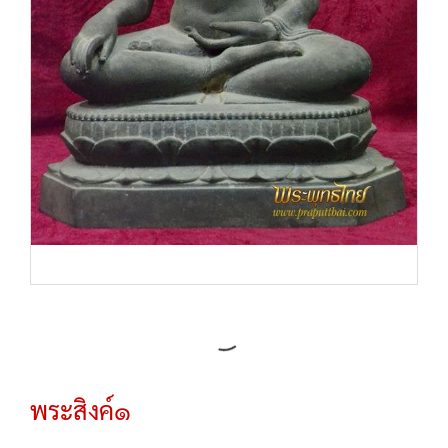
พระสิงค์๑
SKU :