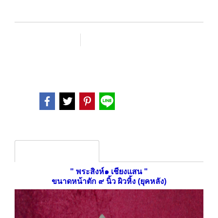
เพิ่มรายการโปรด
เปรียบเทียบ
หมวดหมู่ :
พระบูชาเก่า-โบราณ
Share
Product description
" พระสิงห์๑ เชียงแสน "
ขนาดหน้าตัก ๙ นิ้ว ผิวหิ้ง (ยุคหลัง)