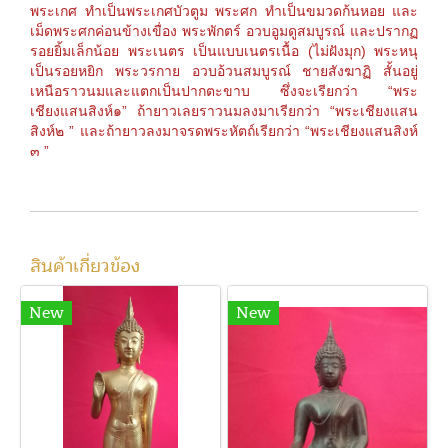
พระเกศ ทำเป็นพระเกศบัวตูม พระศก ทำเป็นขมวดก้นหอย และ
เม็ดพระศกค่อนข้างเขื่อง
พระพักตร์ อวบอูมดูสมบูรณ์ และปรากฏ
รอยยิ้มเล็กน้อย พระเนตร เป็นแบบเนตรเนื้อ (ไม่ฝังมุก) พระหนุ
เป็นรอยหยิก พระวรกาย อวบอ้วนสมบูรณ์ ชายสังฆาฏิ สั้นอยู่
เหนือราวนมและแตกเป
็นปากตะขาบ ซึ่งจะเรียกว่า “พระ
เชียงแสนสิงห์๑” ถ้ายาวเลยราวนมลงมาเรียกว่า
“พระเชียงแสน
สิงห์๒ ” และถ้ายาวลงมาจรดพระ
หัตถ์เรียกว่า “พระเชียงแสนสิงห์
๓ ”
สินค้าเกี่ยวข้อง
New
New