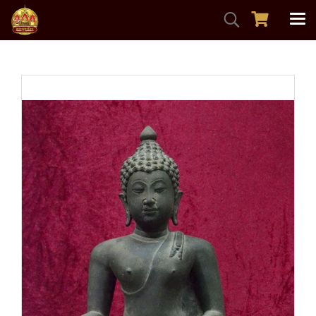
หน้าแรก
สินค้าทั้งหมด
พระบูชาเก่า-โบราณ
พระสิงค์๑