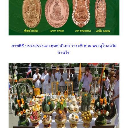
ภาพพิธี บรวงสรวงและพุทธาภิเษก วาระที่ ๙ ณ พระอุโบสถวัด
บ้านไร่