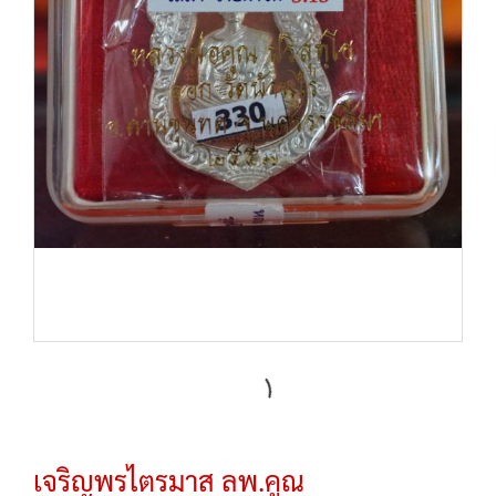
เจริญพรไตรมาส ลพ.คูณ