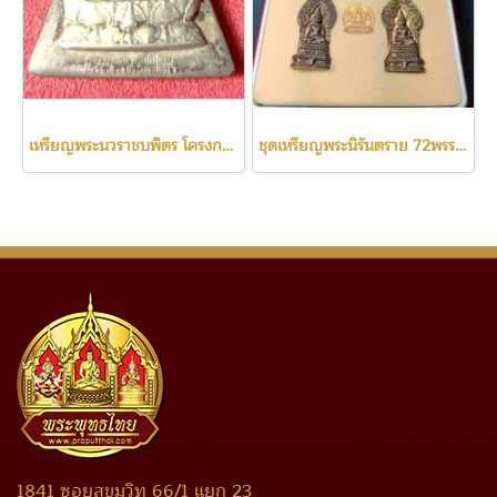
เหรียญพระนวราชบพิตร โครงการหลวง พิมพ์จิตลดา เนื้อเงิน พิมพ์เล็ก
ชุดเหรียญพระนิรันตราย 72พรรษา รัชกาลที่9 วัดบวรนิเวศ ปี42
1841 ซอยสุขุมวิท 66/1 แยก 23