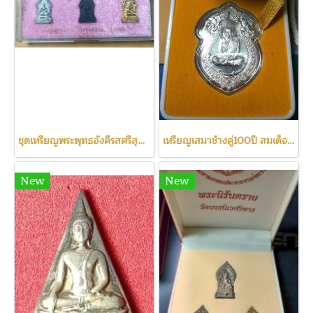
ชุดเหรียญพระพุทธอังคีรสศรีสุคตศากยบารมี วัดอินทรวิหาร ปี2532
เหรียญเสมาช้างคู่100ปี สมเด็จพระสังฆราช เนื้อเงิน สร้างน้อย
New
New