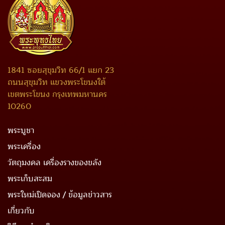
1841 ซอยสุขุมวิท 66/1 แยก 23
ถนนสุขุมวิท แขวงพระโขนงใต้
เขตพระโขนง กรุงเทพมหานคร
10260
พระบูชา
พระเครื่อง
วัตถุมงคล เครื่องรางของขลัง
พระเก็บสะสม
พระใหม่เปิดจอง / ข้อมูลข่าวสาร
เกี่ยวกับ