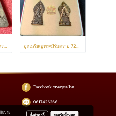
เหรียญพระนวราชบพิตร โครงการหลวง พิมพ์จิตลดา เนื้อเงิน พิมพ์เล็ก
ชุดเหรียญพระนิรันตราย 72พรรษา รัชกาลที่9 วัดบวรนิเวศ ปี42
Facebook พระพุทธไทย
0617426266
นโยบาย
ตั้งค่าคุกกี้
ยอมรับทั้งหมด