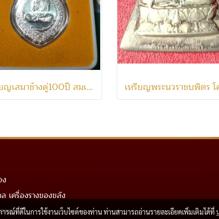
เหรียญเสมาช้างคู่100ปี สมเด็จพระสังฆราช เนื้อเงิน สร้างน้อย
อง
คล เครื่องรางของขลัง
บสะสม
บการณ์ที่ดีในการใช้งานเว็บไซต์ของท่าน ท่านสามารถอ่านรายละเอียดเพิ่มเติมได้ที่