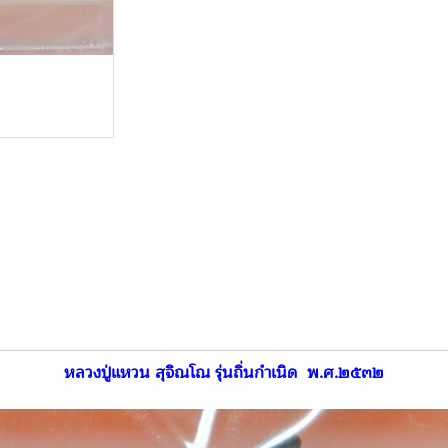
หลวงปู่แหวน สุจิณโณ รุ่นถิ่นกำเนิด พ.ศ.๒๕๓๒