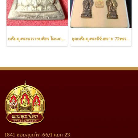
เหรียญพระนวราชบพิตร โครงการหลวง พิมพ์จิตลดา เนื้อเงิน พิมพ์เล็ก
ชุดเหรียญพระนิรันตราย 72พรรษา รัชกาลที่9 วัดบวรนิเวศ ปี42
1841 ซอยสุขุมวิท 66/1 แยก 23