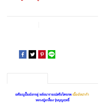
SKU :
เพิ่มรายการโปรด
เปรียบเทียบ
หมวดหมู่ :
พระเหรียญ
Share
Product description
เหรียญปั๊มมังกรคู่ หลังนารายณ์ตรึงไตรภพ
เนื้ออัลปาก้า
หลวงปู่เกลี้ยง รุ่นบุญฤทธิ์