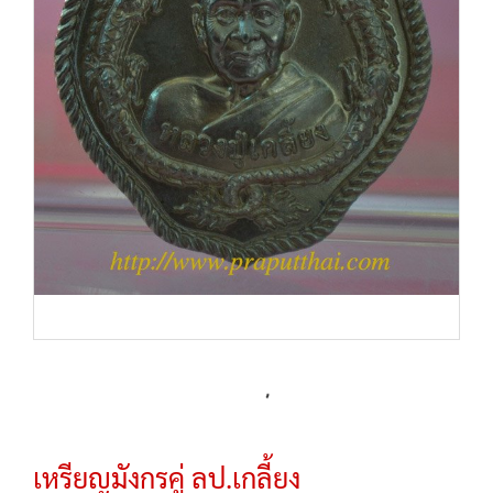
เหรียญมังกรคู่ ลป.เกลี้ยง