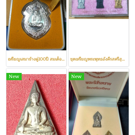
เหรียญเสมาช้างคู่100ปี สมเด็จพระสังฆราช เนื้อเงิน สร้างน้อย
ชุดเหรียญพระพุทธอังคีรสศรีสุคตศากยบารมี วัดอินทรวิหาร ปี2532
New
New