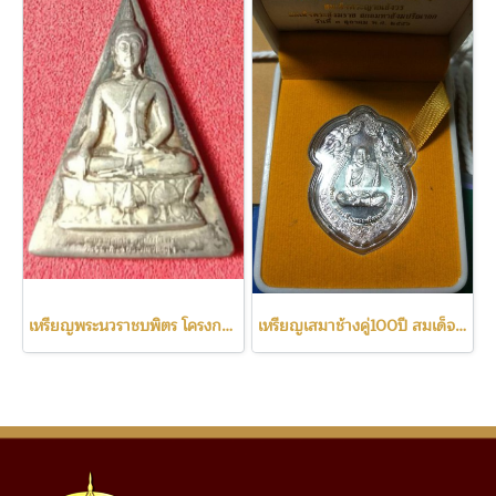
เหรียญพระนวราชบพิตร โครงการหลวง พิมพ์จิตลดา เนื้อเงิน พิมพ์เล็ก
เหรียญเสมาช้างคู่100ปี สมเด็จพระสังฆราช เนื้อเงิน สร้างน้อย