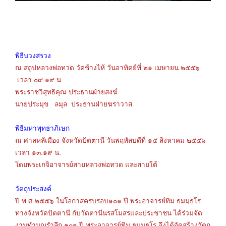
พิธีบวงสรวง
ณ สถูปหลวงพ่อทวด วัดช้างไห้ วันอาทิตย์ที่ ๒๑ เมษายน ๒๕๕๖
เวลา ๐๙.๑๙ น.
พระราชวิสุทธิคุณ ประธานฝ่ายสงฆ์
นายประมุข ลมุล ประธานฝ่ายฆราวาส
พิธีมหาพุทธาภิเษก
ณ ศาลหลัเมือง จังหวัดปัตตานี วันพฤหัสบดีที่ ๑๕ สิงหาคม ๒๕๕๖
เวลา ๑๓.๑๙ น.
โดยพระเกจิอาจารย์สายหลวงพ่อทวด และสายใต้
วัตถุประสงค์
ปี พ.ศ.๒๕๕๖ ในโอกาสครบรอบ๑๐๑ ปี พระอาจารย์ทิม ธมมฺธโร
ทางจังหวัดปัตตานี กับวัดตานีนรสโมสรและประชาชน ได้ร่วมจัด
งานทำบุญรำลึก ๑๐๑ ปี พระอาจารย์ทิม ธมมฺธโร จึงได้จัดสร้างวัตถุ