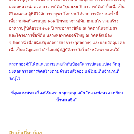
มงคลหลวงพ่อทวด อาจารย์ทิม "รุ่น ๑๐๑ ปี อาจารย์ทิม" ขึ้นเพื่อเป็น
สิริมงคลแก่ผู้ที่มีไว้สักการะบูชา โดยรายได้จากการจัดงานครั้งนี้
เพื่อร่วมจัดทำงานบุญ ๑๐๑ ปีพระอาจารย์ทิม ธมมฺธโร ร่วมสร้าง
อาคารปฏิบัติธรรม ๑๐๑ ปี พระอาจารย์ทิม ณ วัดตานีนรสโมสร
และโครงการซื้อที่ดิน หลวงพ่อทวดองค์ใหญ่ ณ วัดหลักเมือง
จ.ปัตตานี เพื่อสนับสนุนกิจการสาธาระกุศลต่างๆ และมอบวัตถุมงคล
เพื่อเป็นขวัญและกำลังใจแก่ผู้ปฏิบัติภารกิจในจังหวัดชายแดนใต้
พระทุกองค์มีโค้ดและหมายเลขกำกับป้องกันการปลอมแปลง วัตถุ
มงคลทุกรายการจัดสร้างตามจำนวนสั่งจอง แต่ไมม่เกินจำนวนที่
ระบุไว้
ที่สุดแห่งพระเครื่องนิรันตราย ทุกยุคทุกสมัย "หลวงพ่อทวด เหยียบ
น้ำทะเลจืด"
สินค้าเกี่ยวข้อง