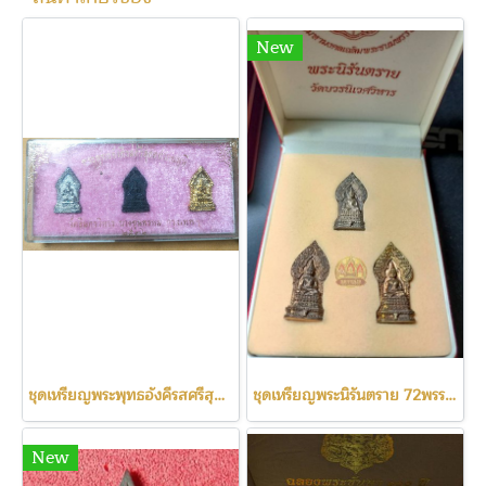
New
ชุดเหรียญพระพุทธอังคีรสศรีสุคตศากยบารมี วัดอินทรวิหาร ปี2532
ชุดเหรียญพระนิรันตราย 72พรรษา รัชกาลที่9 วัดบวรนิเวศ ปี42
New