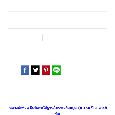
SKU :
เพิ่มรายการโปรด
เปรียบเทียบ
หมวดหมู่ :
พระเหรียญ
Share
Product description
หลวงพ่อทวด พิมพ์เลขใต้ฐานโบราณย้อนยุค รุ่น ๑๐๑ ปี อาจารย์
ทิม