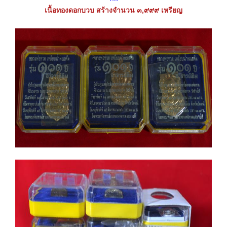
เนื้อทองดอกบวบ สร้างจำนวน ๓,๙๙๙ เหรียญ