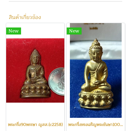
สินค้าเกี่ยวข้อง
New
New
พระกริ่ง90พรรษา ญสส.(c2258)
พระกริ่งทรงเจริญพระชันษา100ปี(c2260)