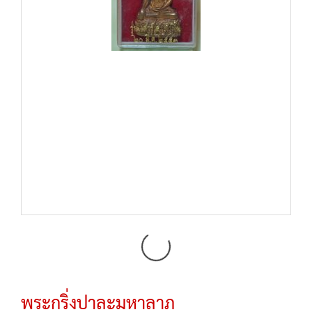
พระกริ่งปาละมหาลาภ