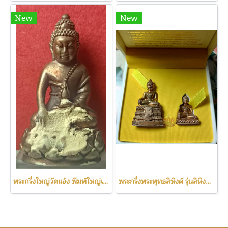
New
New
พระกริ่งใหญ่วัดแจ้ง พิมพ์ใหญ่เจิมจารในพิธี วัดอรุณ(c2257)
พระกริ่งพระพุทธสิหิงค์ รุ่นสิหิงค์55(c2259)