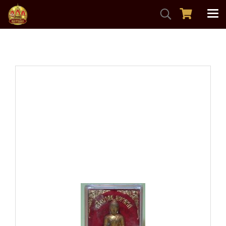
หน้าแรก
สินค้าทั้งหมด
พระกริ่ง-พระชัยวัฒน์
พระกริ่งปาละมหาลาภ