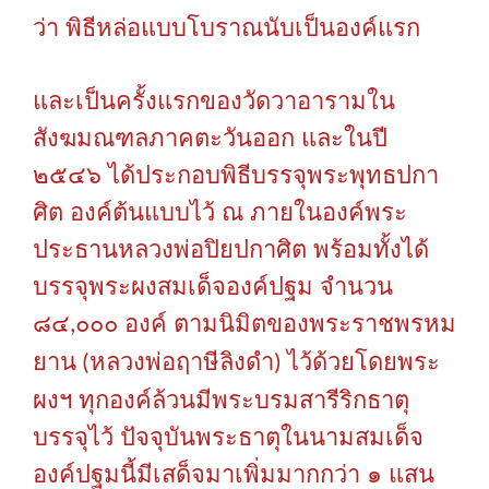
ว่า
พิธีหล่อแบบโบราณนับเป็นองค์แรก
และเป็นครั้งแรกของวัดวาอารามใน
สังฆมณฑลภาคตะวันออก
และในปี
๒๕๔๖
ได้ประกอบพิธีบรรจุพระพุทธปกา
ศิต
องค์ต้นแบบไว้
ณ
ภายในองค์พระ
ประธานหลวงพ่อปิยปกาศิต
พร้อมทั้งได้
บรรจุพระผงสมเด็จองค์ปฐม
จำนวน
๘๔
๐๐๐
องค์
ตามนิมิตของพระราชพรหม
,
ยาน
หลวงพ่อฤาษีลิงดำ
ไว้ด้วยโดยพระ
(
)
ผงฯ
ทุกองค์ล้วนมีพระบรมสารีริกธาตุ
บรรจุไว้
ปัจจุบันพระธาตุในนามสมเด็จ
องค์ปฐมนี้มีเสด็จมาเพิ่มมากกว่า
๑
แสน