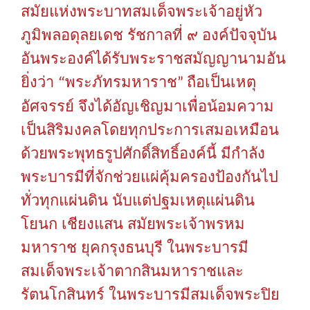
สมัยแห่งพระบาทสมเด็จพระเจ้าอยู่หัว
ภูมิพลอดุลยเดช
รัชกาลที่
๙
องค์ปัจจุบัน
อันพระองค์ได้รับพระราชสมัญญานามอัน
“
ยิ่งว่า
พระภัทรมหาราช
ถือเป็นเหตุ
”
อัศจรรย์
จึงได้อัญเชิญมาเพื่อน้อมความ
เป็นสิริมงคลโดยทุกประการเสมอเหมือน
ด้วยพระพุทธรูปศักดิ์สิทธิ์องค์นี้
มีกำลัง
พระบารมีที่จักช่วยแผ่คุ้มครองป้องกันไป
ทั่วทุกแผ่นดิน
นับแต่ปฐมเหตุแผ่นดิน
โยนก
เชียงแสน
สมัยพระเจ้าพรหม
มหาราช
ยุคกรุงธนบุรี
ในพระบารมี
สมเด็จพระเจ้าตากสินมหาราชและ
รัตนโกสินทร์
ในพระบารมีสมเด็จพระปิย