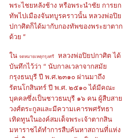
พระไชยหลังช้าง
หรือพระนำชัย
การยก
ทัพไปเมืองจันทบูรคราวนั้น
หลวงพ่อปิย
ปกาศิตก็ได้มากับกองทัพของพระยาตาก
"
ด้วย
ใน
หลวงพ่อปิยปกาศิต
ได้
จดหมายเหตุกรุงศรี
“
บันทึกไว้ว่า
นับกาลเวลาจากสมัย
กรุงธนบุรี
ปี
พ
ศ
๒๓๑๐
ผ่านมาถึง
.
.
รัตนโกสินทร์
ปี
พ
ศ
๒๕๑๐
ได้มีคณะ
.
.
บุคคลซึ่งเป็นชาวธนบุรี
๑๖
คน
ผู้สืบสาย
วงศ์ตระกูลและมีความเคารพศรัทธา
เทิดทูนในองค์สมเด็จพระเจ้าตากสิน
มหาราชได้ทำการสืบค้นหาสถานที่แห่ง