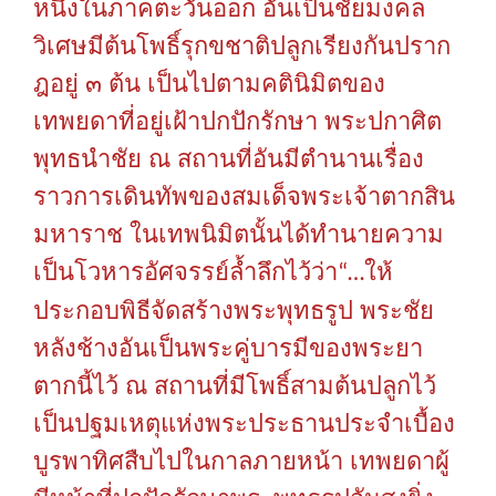
หนึ่งในภาคตะวันออก
อันเป็นชัยมงคล
วิเศษมีต้นโพธิ์รุกขชาติปลูกเรียงกันปราก
ฎอยู่
๓
ต้น
เป็นไปตามคตินิมิตของ
เทพยดาที่อยู่เฝ้าปกปักรักษา
พระปกาศิต
พุทธนำชัย
ณ
สถานที่อันมีตำนานเรื่อง
ราวการเดินทัพของสมเด็จพระเจ้าตากสิน
มหาราช
ในเทพนิมิตนั้นได้ทำนายความ
เป็นโวหารอัศจรรย์ล้ำลึกไว้ว่า
ให้
“…
ประกอบพิธีจัดสร้างพระพุทธรูป
พระชัย
หลังช้างอันเป็นพระคู่บารมีของพระยา
ตากนี้ไว้
ณ
สถานที่มีโพธิ์สามต้นปลูกไว้
เป็นปฐมเหตุแห่งพระประธานประจำเบื้อง
บูรพาทิศสืบไปในกาลภายหน้า
เทพยดาผู้