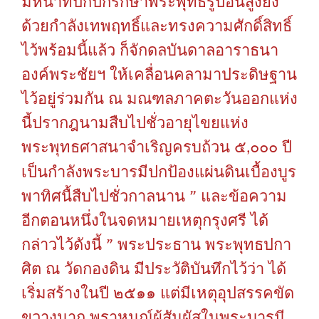
มีหน้าที่ปกปักรักษาพระพุทธรูปอันสูงยิ่ง
ด้วยกำลังเทพฤทธิ์และทรงความศักดิ์สิทธิ์
ไว้พร้อมนี้แล้ว
ก็จักดลบันดาลอาราธนา
องค์พระชัยฯ
ให้เคลื่อนคลามาประดิษฐาน
ไว้อยู่ร่วมกัน
ณ
มณฑลภาคตะวันออกแห่ง
นี้ปรากฎนามสืบไปชั่วอายุไขยแห่ง
พระพุทธศาสนาจำเริญครบถ้วน
๕
๐๐๐
ปี
,
เป็นกำลังพระบารมีปกป้องแผ่นดินเบื้องบูร
”
พาทิศนื้สืบไปชั่วกาลนาน
และข้อความ
อีกตอนหนึ่งในจดหมายเหตุกรุงศรี
ได้
”
กล่าวไว้ดังนี้
พระประธาน
พระพุทธปกา
ศิต
ณ
วัดกองดิน
มีประวัติบันทึกไว้ว่า
ได้
เริ่มสร้างในปี
๒๕๑๑
แต่มีเหตุอุปสรรคขัด
ขวางมาก
พราหมณ์ผู้สัมผัสในพระบารมี