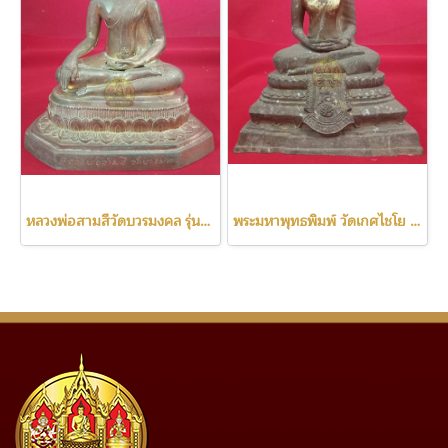
หลวงพ่อสามสีวัดบวรมงคล รุ่นแรก ปี2522
พระมหาพุทธพิมพ์ วัดเกศไชโย ปี2531