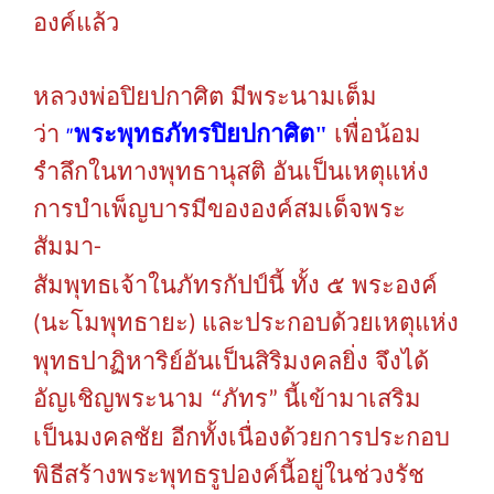
องค์แล้ว
หลวงพ่อปิยปกาศิต
มีพระนามเต็ม
"
ว่า
พระพุทธภัทรปิยปกาศิต"
เพื่อน้อม
รำลึกในทางพุทธานุสติ
อันเป็นเหตุแห่ง
การบำเพ็ญบารมีขององค์สมเด็จพระ
สัมมา
-
สัมพุทธเจ้าในภัทรกัปป์นี้
ทั้ง
๕
พระองค์
นะโมพุทธายะ
และประกอบด้วยเหตุแห่ง
(
)
พุทธปาฏิหาริย์อันเป็นสิริมงคลยิ่ง
จึงได้
“
อัญเชิญพระนาม
ภัทร
นี้เข้ามาเสริม
”
เป็นมงคลชัย
อีกทั้งเนื่องด้วยการประกอบ
พิธีสร้างพระพุทธรูปองค์นี้อยู่ในช่วงรัช