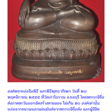
องค์พระหล่อในพิธี และพิธีพุทธาภิเษก วันที่ ๒๘
พฤศจิกายน ๒๕๕๕ ที่วัดเก่าโบราณ จ.ชลบุรี โดยพระเกจิชื่อ
ดังภาคตะวันออกจัดสร้างตามจอง ไม่เกิน ๒๐ องค์เท่านััน
หล่อจากชนวนและแผ่นยันต์จากพระเกจิชื่อดัง และผู้มีจิต