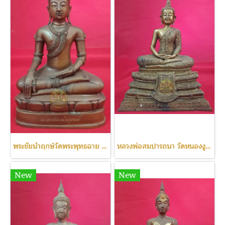
พระชัยนำฤกษ์วัดพระพุทธฉาย เลข111
หลวงพ่อสมปารถนา วัดหนองงูเหลือม
New
New