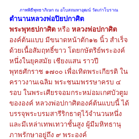
ภาพพิธีพุทธาภิเษก ณ อโบสถมหาอุฒน์ วัดเก่าโบราณ
ตำนานหลวงพ่อปิยปกาศิต
พระพุทธปกาศิต
หรือ
หลวงพ่อปกาศิต
องค์ต้นแบบ
มีขนาดหน้าตัก๑๒
นิ้ว
สำเร็จ
ด้วยเนื้อสัมฤทธิ์ขาว
โดยกษัตริย์พระองค์
หนึ่งในยุคสมัย
เชียงแสน
ราวปี
พุทธศักราช
๑๗๐๐
เพื่อเทิดพระเกียรติ
ใน
คราวงานเฉลิม
พระชนมพรรษาครบ
๔
รอบ
ในพระเศียรจอมกระหม่อมเกศบัวตูม
ขององค์
หลวงพ่อปกาศิตองค์ต้นแบบนี้
ได้
บรรจุพระบรมสารีริกธาตุไว้จำนวนหนึ่ง
และมีเหล่าเทพเทวาชั้นสูง
ผู้มีมหิทธานุ
ภาพรักษาอยู่ถึง
๙
พระองค์