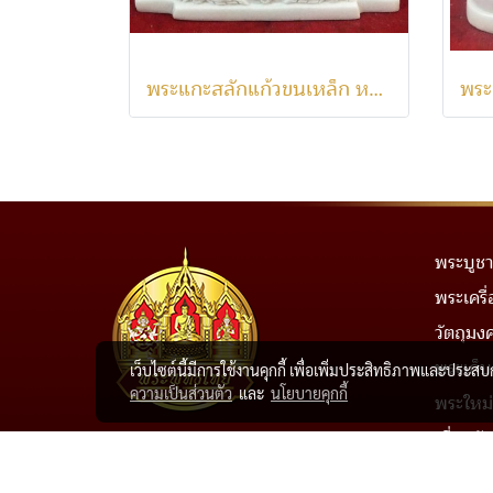
พระแกะสลักแก้วขนเหล็ก หน้าตัก2.5นิ้ว พร้อมฐาน สวย หายาก
พระบูชา
พระเครื่
วัตถุมง
พระเก็
เว็บไซต์นี้มีการใช้งานคุกกี้ เพื่อเพิ่มประสิทธิภาพและประส
ความเป็นส่วนตัว
และ
นโยบายคุกกี้
พระใหม่
เกี่ยวกั
1841 ซอยสุขุมวิท 66/1 แยก 23
ถนนสุขุมวิท แขวงพระโขนงใต้
วิธีการช