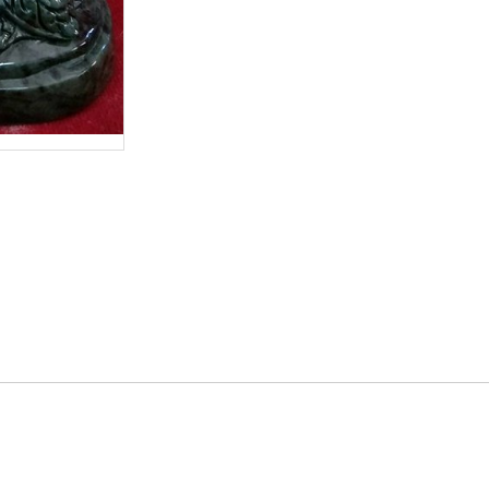
นิ้วฐานหินเขียวอินเดีย แก้วขนเหล็กตัน แก้วโป่งข่ามชนิดนี้ จะมีเ
รือสีเทา แก้วขนเหล็กตัน เป็นแก้วที่ให้คุณในด้าน โชคลาภ ยศและตำ
 โดยเฉพาะทหาร จะนิยมแก้วชนิดนี้กันมาก www.praputthai.com 06