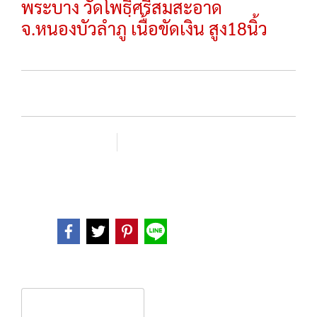
พระบาง วัดโพธฺิ์ศรีสมสะอาด
จ.หนองบัวลำภู เนื้อขัดเงิน สูง18นิ้ว
SKU :
เพิ่มรายการโปรด
เปรียบเทียบ
หมวดหมู่ :
พระบูชา
Share
Product description