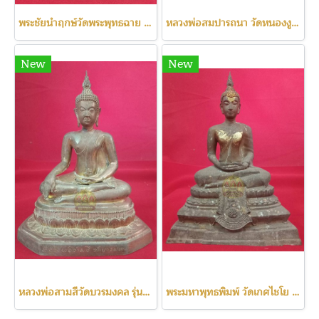
พระชัยนำฤกษ์วัดพระพุทธฉาย เลข111
หลวงพ่อสมปารถนา วัดหนองงูเหลือม
New
New
หลวงพ่อสามสีวัดบวรมงคล รุ่นแรก ปี2522
พระมหาพุทธพิมพ์ วัดเกศไชโย ปี2531