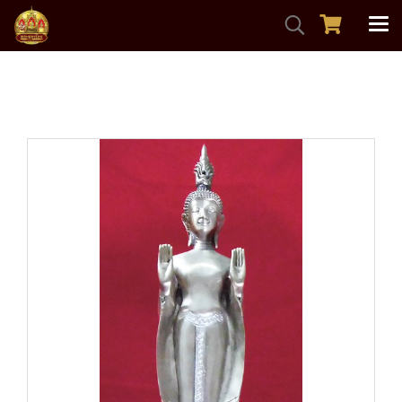
หน้าแรก
สินค้าทั้งหมด
พระบูชา
พระบาง วัดโพธฺิ์ศรีสมสะอาด จ.หนองบัวลำภู เนื้อขัดเงิน
สูง18นิ้ว