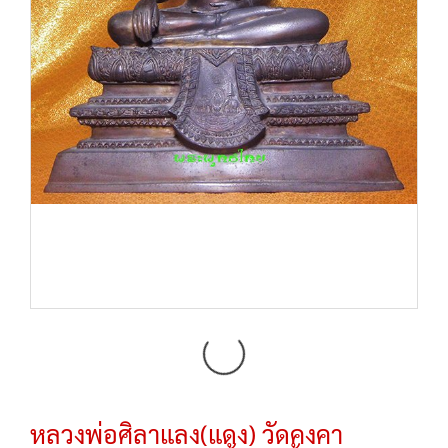
หลวงพ่อศิลาแลง(แดง) วัดคงคา