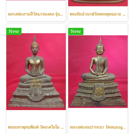
หลวงพ่อสามสีวัดบวรมงคล รุ่นแรก ปี2522
พระชัยนำฤกษ์วัดพระพุทธฉาย เลข111
New
New
พระมหาพุทธพิมพ์ วัดเกศไชโย ปี2531
หลวงพ่อสมปารถนา วัดหนองงูเหลือม