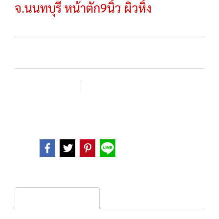
จ.นนทบุรี หน้าตัก9นิ้ว ผิวหิ้ง
SKU :
เพิ่มรายการโปรด
เปรียบเทียบ
หมวดหมู่ :
พระบูชา
Share
Product description