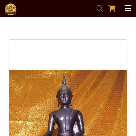
หน้าแรก
สินค้าทั้งหมด
พระบูชา
หลวงพ่อศิลาแลง(แดง) วัดคงคา จ.นนทบุรี หน้าตัก9นิ้ว ผิวหิ้ง