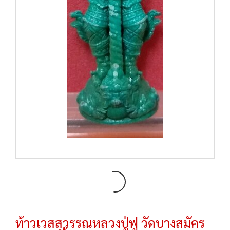
ท้าวเวสสุวรรณหลวงปู่ฟู วัดบางสมัคร