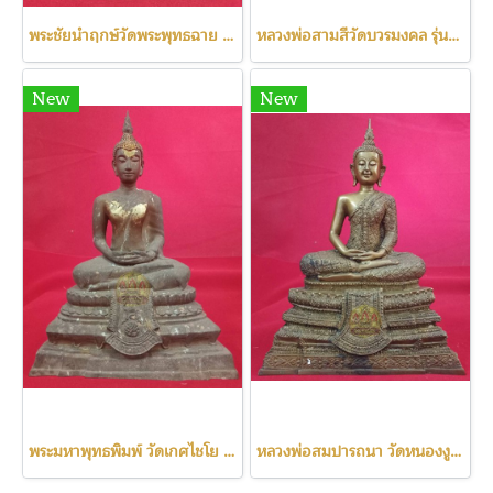
พระชัยนำฤกษ์วัดพระพุทธฉาย เลข111
หลวงพ่อสามสีวัดบวรมงคล รุ่นแรก ปี2522
New
New
พระมหาพุทธพิมพ์ วัดเกศไชโย ปี2531
หลวงพ่อสมปารถนา วัดหนองงูเหลือม