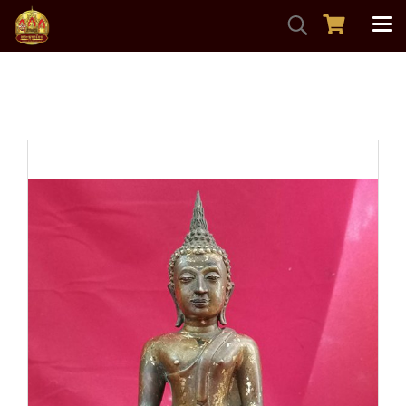
หน้าแรก
สินค้าทั้งหมด
พระบูชา
หลวงพ่อโตวัดหัวกระบือ หน้าตัก4.5นิ้ว รุ่นบูรณะอุโบสถ2281
เก่า หายาก