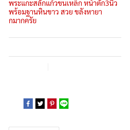
พระแกะสลักแก้วขนเหล็ก หน้าตัก3นิ้ว
พร้อมฐานหินขาว สวย ขลังหายา
กมากครัย
SKU :
เพิ่มรายการโปรด
เปรียบเทียบ
หมวดหมู่ :
พระบูชา
Share