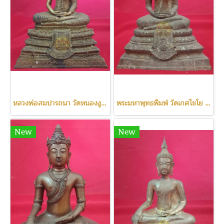
หลวงพ่อสมปารถนา วัดหนองงูเหลือม
พระมหาพุทธพิมพ์ วัดเกศไชโย ปี2531
New
New