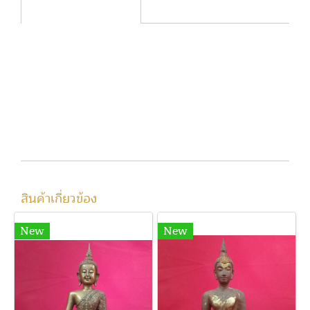
Product description
แก้วขนเหล็กตัน แก้วโป่งข่ามชนิดนี้ จะมีเส้นขนสีดำลักษณะ
เดียวกันกับแก้วขนเหล็กใส เส้นขนอาจจะใหญ่และหยาบ
กว่า เนื้อแก้วเป็นสีขาวขุ่นหรือสีเทา แก้วขนเหล็กตัน เป็น
แก้วที่ให้คุณในด้าน โชคลาภ ยศและตำแหน่งหน้าที่การงาน
อีกทั้งในด้านแคล้วคลาดปลอดภัย เหมาะสำหรับผู้ที่ต้องเดิน
ทางบ่อย ๆ โดยเฉพาะทหาร จะนิยมแก้วชนิดนี้กันมาก
สินค้าเกี่ยวข้อง
New
New