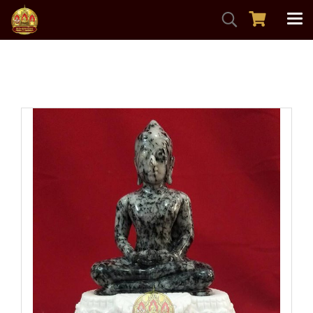
หน้าแรก
สินค้าทั้งหมด
พระบูชา
พระแกะสลักแก้วขนเหล็ก หน้าตัก3นิ้ว พร้อมฐานหินขาว สวย
ขลังหายากมากครัย