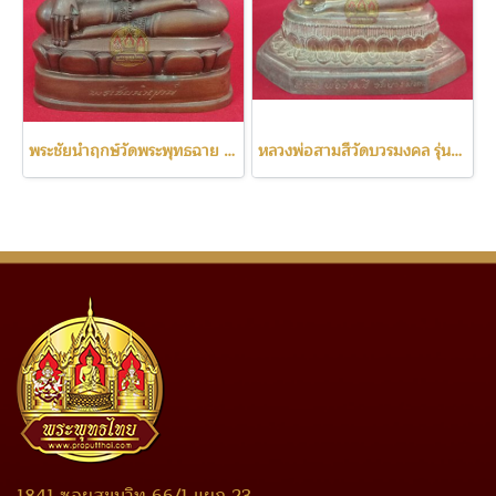
พระชัยนำฤกษ์วัดพระพุทธฉาย เลข111
หลวงพ่อสามสีวัดบวรมงคล รุ่นแรก ปี2522