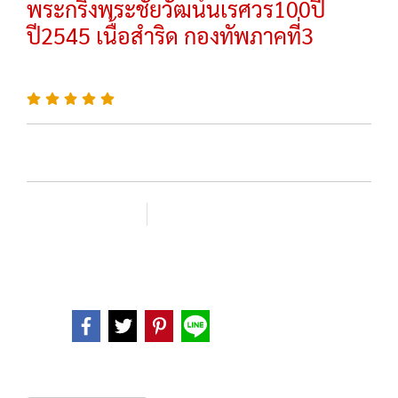
พระกริ่งพระชัยวัฒน์นเรศวร100ปี
ปี2545 เนื้อสำริด กองทัพภาคที่3
SKU : 2217
เพิ่มรายการโปรด
เปรียบเทียบ
หมวดหมู่ :
พระกริ่ง-พระชัยวัฒน์
Share