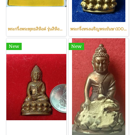
พระกริ่งพระพุทธสิหิงค์ รุ่นสิหิงค์55(c2259)
พระกริ่งทรงเจริญพระชันษา100ปี(c2260)
New
New