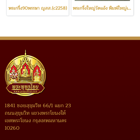
พระกริ่ง90พรรษา ญสส.(c2258)
พระกริ่งใหญ่วัดแจ้ง พิมพ์ใหญ่เจิมจารในพิธี วัดอรุณ(c2257)
1841 ซอยสุขุมวิท 66/1 แยก 23
ถนนสุขุมวิท แขวงพระโขนงใต้
เขตพระโขนง กรุงเทพมหานคร
10260