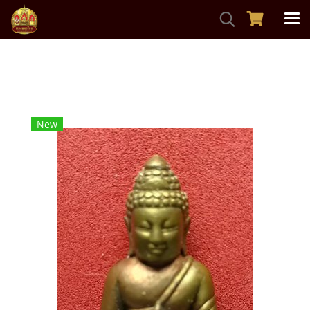
หน้าแรก
สินค้าทั้งหมด
พระกริ่ง-พระชัยวัฒน์
พระกริ่งพระชัยวัฒน์นเรศวร100ปี ปี2545 เนื้อสำริด กองทัพ
ภาคที่3
New