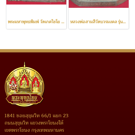
พระมหาพุทธพิมพ์ วัดเกศไชโย ปี2531
หลวงพ่อสามสีวัดบวรมงคล รุ่นแรก ปี2522
1841 ซอยสุขุมวิท 66/1 แยก 23
ถนนสุขุมวิท แขวงพระโขนงใต้
เขตพระโขนง กรุงเทพมหานคร