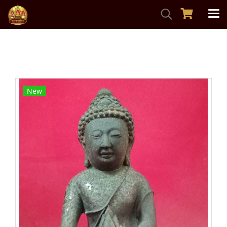
หน้าแรก
สินค้าทั้งหมด
พระบูชาพระพุทธรูป
พระกริ่งนาคดิตถ์3นิ้ว วัดโบสถ์ สิงห์บุรีปี34 หลวงพ่อแพวัดพิกุล
ทองอธิษฐานจิต
New