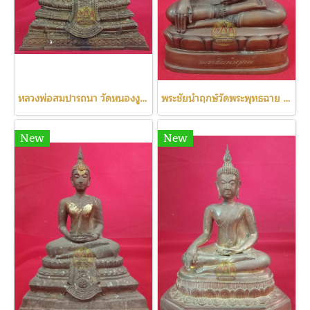
หลวงพ่อสมปารถนา วัดหนองงูเหลือม
พระชัยนำฤกษ์วัดพระพุทธฉาย เลข111
New
New