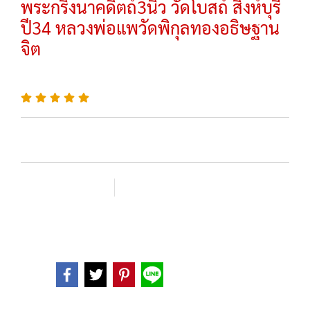
พระกริ่งนาคดิตถ์3นิ้ว วัดโบสถ์ สิงห์บุรี
ปี34 หลวงพ่อแพวัดพิกุลทองอธิษฐาน
จิต
SKU : 1034
เพิ่มรายการโปรด
เปรียบเทียบ
หมวดหมู่ :
,
พระบูชาพระพุทธรูป
พระบูชา
Share