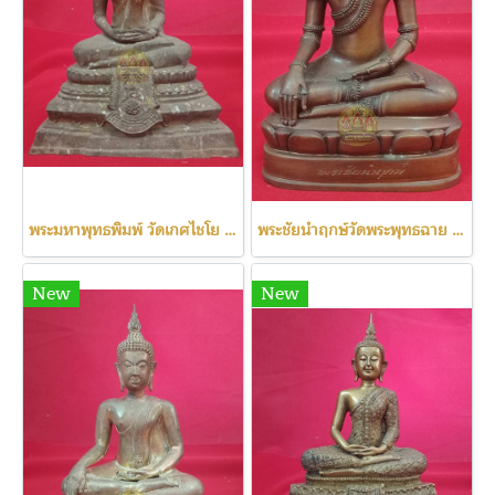
พระมหาพุทธพิมพ์ วัดเกศไชโย ปี2531
พระชัยนำฤกษ์วัดพระพุทธฉาย เลข111
New
New