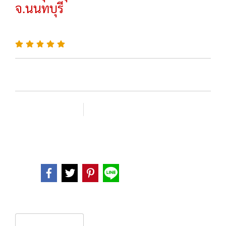
จ.นนทบุรี
SKU : 1037
เพิ่มรายการโปรด
เปรียบเทียบ
หมวดหมู่ :
,
พระบูชาพระพุทธรูป
พระบูชา
Share
รายละเอียดสินค้า