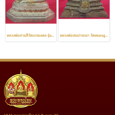
หลวงพ่อสามสีวัดบวรมงคล รุ่นแรก ปี2522
หลวงพ่อสมปารถนา วัดหนองงูเหลือม