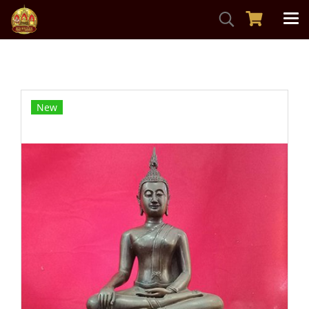
หน้าแรก
สินค้าทั้งหมด
พระบูชาพระพุทธรูป
พระพุทธสุโขทัย วัดโชติการาม จ.นนทบุรี
New