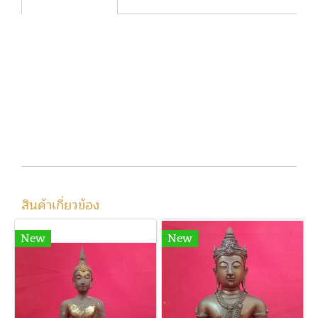
พระพุทธสุโขทัย วัดโชติการาม จ.นนทบุรี
หน้าตัก6.8นิ้ว สูง15นิ้ว หล่อหนามีน้ำหนัก
(พระเกศหล่อเอียงขวาเล็กน้อย)
code 1037
สินค้าเกี่ยวข้อง
New
New