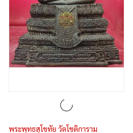
พระพุทธสุโขทัย วัดโชติการาม