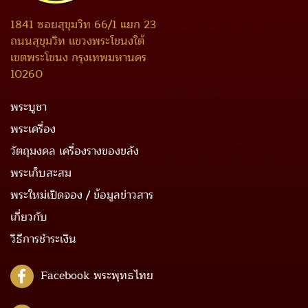
1841 ซอยสุขุมวิท 66/1 แยก 23
ถนนสุขุมวิท แขวงพระโขนงใต้
เขตพระโขนง กรุงเทพมหานคร
10260
พระบูชา
พระเครื่อง
วัตถุมงคล เครื่องรางของขลัง
พระเก็บสะสม
พระใหม่เปิดจอง / ข้อมูลข่าวสาร
เกี่ยวกับ
วิธีการชำระเงิน
Facebook พระพุทธไทย