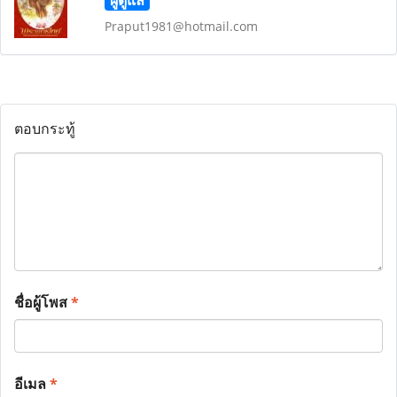
ผู้ดูแล
Praput1981@hotmail.com
ตอบกระทู้
ชื่อผู้โพส
*
อีเมล
*