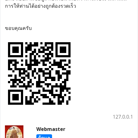
การให้ท่านได้อย่างถูกต้องรวดเร็ว
ขอบคุณครับ
127.0.0.1
Webmaster